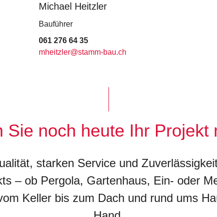
Michael Heitzler
Bauführer
061 276 64 35
mheitzler@stamm-bau.ch
n Sie noch heute Ihr Projekt 
ualität, starken Service und Zuverlässigke
kts – ob Pergola, Gartenhaus, Ein- oder Me
 vom Keller bis zum Dach und rund ums H
Hand.