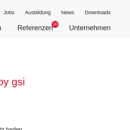
Jobs
Ausbildung
News
Downloads
10
n
Referenzen
Unternehmen
by gsi
ht baden…