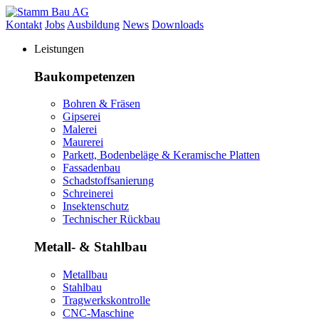
Kontakt
Jobs
Ausbildung
News
Downloads
Leistungen
Baukompetenzen
Bohren & Fräsen
Gipserei
Malerei
Maurerei
Parkett, Bodenbeläge & Keramische Platten
Fassadenbau
Schadstoffsanierung
Schreinerei
Insektenschutz
Technischer Rückbau
Metall- & Stahlbau
Metallbau
Stahlbau
Tragwerkskontrolle
CNC-Maschine