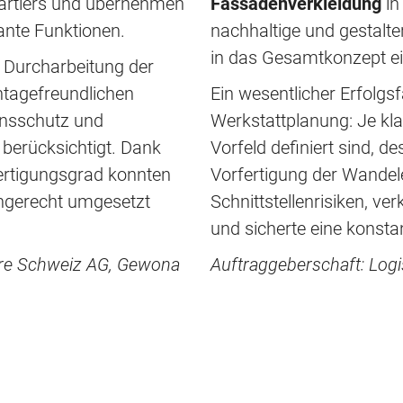
uartiers und übernehmen
Fassadenverkleidung
in
vante Funktionen.
nachhaltige und gestalte
in das Gesamtkonzept ei
n Durcharbeitung der
ntagefreundlichen
Ein wesentlicher Erfolgsf
onsschutz und
Werkstattplanung: Je kla
 berücksichtigt. Dank
Vorfeld definiert sind, de
ertigungsgrad konnten
Vorfertigung der Wandel
ingerecht umgesetzt
Schnittstellenrisiken, ve
und sicherte eine konsta
tare Schweiz AG, Gewona
Auftraggeberschaft: Log