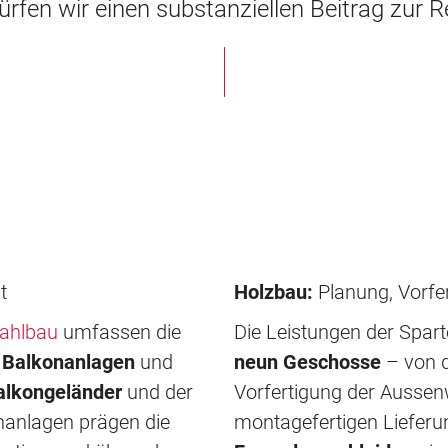
rfen wir einen substanziellen Beitrag zur Re
t
Holzbau:
Planung, Vorfer
tahlbau
umfassen die
Die Leistungen der Spar
r
Balkonanlagen
und
neun Geschosse
– von d
alkongeländer
und der
Vorfertigung der Ausse
onanlagen prägen die
montagefertigen Lieferun