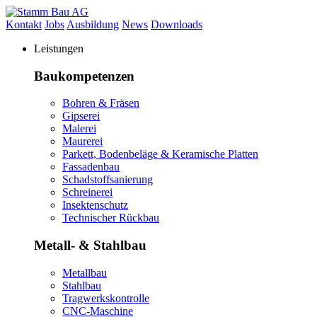
Kontakt
Jobs
Ausbildung
News
Downloads
Leistungen
Baukompetenzen
Bohren & Fräsen
Gipserei
Malerei
Maurerei
Parkett, Bodenbeläge & Keramische Platten
Fassadenbau
Schadstoffsanierung
Schreinerei
Insektenschutz
Technischer Rückbau
Metall- & Stahlbau
Metallbau
Stahlbau
Tragwerkskontrolle
CNC-Maschine