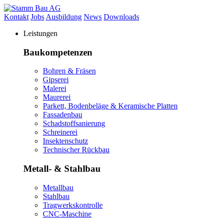
Kontakt
Jobs
Ausbildung
News
Downloads
Leistungen
Baukompetenzen
Bohren & Fräsen
Gipserei
Malerei
Maurerei
Parkett, Bodenbeläge & Keramische Platten
Fassadenbau
Schadstoffsanierung
Schreinerei
Insektenschutz
Technischer Rückbau
Metall- & Stahlbau
Metallbau
Stahlbau
Tragwerkskontrolle
CNC-Maschine