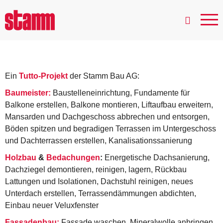
Wilhelm His-Strasse 9,
Basel
Ein
Tutto-Projekt
der Stamm Bau AG:
Baumeister:
Baustelleneinrichtung, Fundamente für
Balkone erstellen, Balkone montieren, Liftaufbau erweitern,
Mansarden und Dachgeschoss abbrechen und entsorgen,
Böden spitzen und begradigen Terrassen im Untergeschoss
und Dachterrassen erstellen, Kanalisationssanierung
Holzbau
&
Bedachungen
:
Energetische Dachsanierung,
Dachziegel demontieren, reinigen, lagern, Rückbau
Lattungen und Isolationen, Dachstuhl reinigen, neues
Unterdach erstellen, Terrassendämmungen abdichten,
Einbau neuer Veluxfenster
Fassadenbau:
Fassade waschen, Mineralwolle anbringen