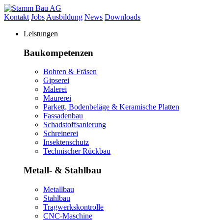
Kontakt
Jobs
Ausbildung
News
Downloads
Leistungen
Baukompetenzen
Bohren & Fräsen
Gipserei
Malerei
Maurerei
Parkett, Bodenbeläge & Keramische Platten
Fassadenbau
Schadstoffsanierung
Schreinerei
Insektenschutz
Technischer Rückbau
Metall- & Stahlbau
Metallbau
Stahlbau
Tragwerkskontrolle
CNC-Maschine