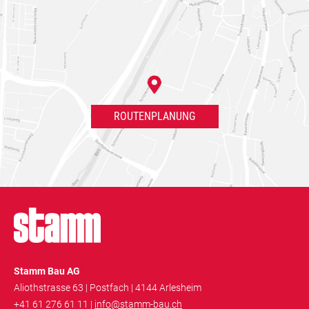
ROUTENPLANUNG
Stamm Bau AG
Aliothstrasse 63 | Postfach | 4144 Arlesheim
+41 61 276 61 11 |
info@stamm-bau.ch