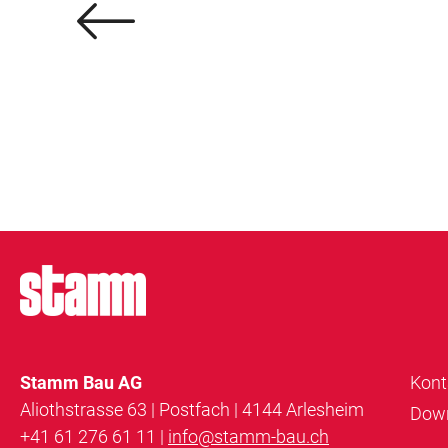
Stamm Bau AG
Kont
Aliothstrasse 63 | Postfach | 4144 Arlesheim
Dow
+41 61 276 61 11 |
info@stamm-bau.ch