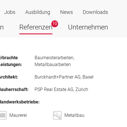
l
Jobs
Ausbildung
News
Downloads
10
en
Referenzen
Unternehmen
Erbrachte
Baumeisterarbeiten,
Leistungen:
Metallbauarbeiten
rchitekt:
Burckhardt+Partner AG, Basel
Bauherrschaft:
PSP Real Estate AG, Zürich
Handwerksbetriebe:
Maurerei
Metallbau