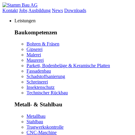
Kontakt
Jobs
Ausbildung
News
Downloads
Leistungen
Baukompetenzen
Bohren & Fräsen
Gipserei
Malerei
Maurerei
Parkett, Bodenbeläge & Keramische Platten
Fassadenbau
Schadstoffsanierung
Schreinerei
Insektenschutz
Technischer Rückbau
Metall- & Stahlbau
Metallbau
Stahlbau
Tragwerkskontrolle
CNC-Maschine